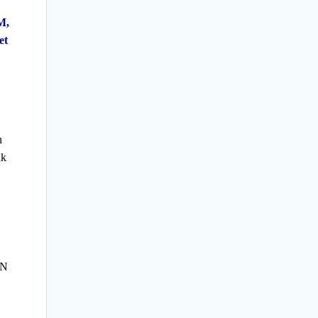
M,
et
n
ak
LN