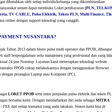
dibutuhkan oleh setiap individu/keluarga yang dikombinasikan
masyarakat umum dapat membuka Loket pembayaran
(
PLN, TELKO
, TV CABLE, Pulsa Elektrik, Token PLN, Multi Finance, Tik
ara online dengan support teknologi yang canggih.
TI PAYMENT NUSANTARA?
jak Tahun 2013 dalam bisnis pulsa multi operator dan PPOB, dibangu
eh staff berpengalaman serta manajemen yang profesional dan yang tid
sional 24 jam Nonstop. Layanan kami menerapkan teknologi website
an transaksi PPOB cukup melakukannya dengan menggunakan Browser
dan dengan perangkat Laptop atau Komputer (PC).
bagai
LOKET PPOB
serta mitra penjualan pulsa elektrik dan token P
ngan bersama kami. Dengan mendaftarkan diri anda sebagai
MITRA
 FEE dari setiap transaksi yang anda lakukan. Sistem kami bisa di