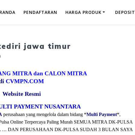
RANDA
PENDAFTARAN
HARGA PRODUK
DEPOSIT
ediri jawa timur
0
NG MITRA dan CALON MITRA
di
CVMPN.COM
Website Resmi
MULTI PAYMENT NUSANTARA
A
perusahaan yang mengelola dalam bidang
“
Multi Payment
“
,
uda Pulsa Online Terpercaya Paling Murah SEMUA MITRA DK-PULSA
 … DAN PERUSAHAAN DK-PULSA SUDAH 3 BULAN SAYA