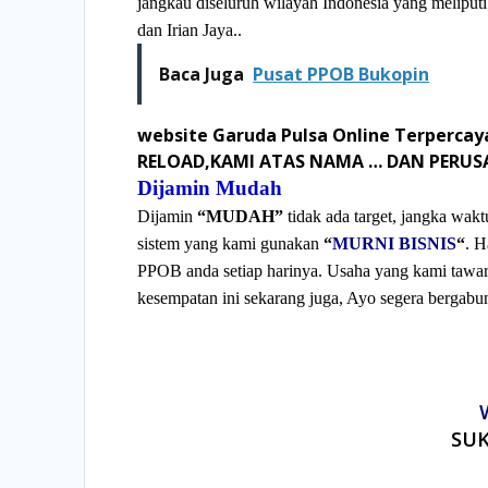
jangkau diseluruh wilayah Indonesia yang meliput
dan Irian Jaya..
Baca Juga
Pusat PPOB Bukopin
website Garuda Pulsa Online Terperc
RELOAD,KAMI ATAS NAMA … DAN PERUS
Dijamin Mudah
Dijamin
“MUDAH”
tidak ada target, jangka wak
sistem yang kami gunakan
“
MURNI BISNIS
“
. H
PPOB anda setiap harinya. Usaha yang kami taw
kesempatan ini sekarang juga, Ayo segera bergab
SUK