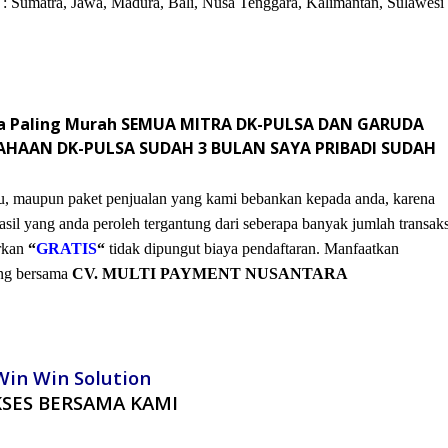
i : Sumatra, Jawa, Madura, Bali, Nusa Tenggara, Kalimantan, Sulawesi
aya Paling Murah SEMUA MITRA DK-PULSA DAN GARUDA
AHAAN DK-PULSA SUDAH 3 BULAN SAYA PRIBADI SUDAH
tu, maupun paket penjualan yang kami bebankan kepada anda, karena
asil yang anda peroleh tergantung dari seberapa banyak jumlah transaks
arkan
“
GRATIS
“
tidak dipungut biaya pendaftaran. Manfaatkan
ung bersama
CV. MULTI PAYMENT NUSANTARA
Win Win Solution
SES BERSAMA KAMI