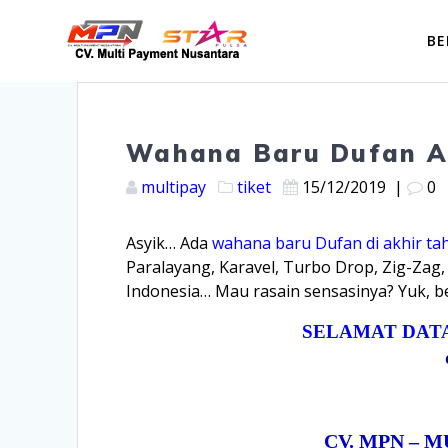
Skip
to
BE
content
Wahana Baru Dufan A
multipay
tiket
15/12/2019
|
0
Asyik… Ada
wahana baru Dufan di akhir ta
Paralayang, Karavel, Turbo Drop, Zig-Zag
Indonesia… Mau rasain sensasinya? Yuk, bel
SELAMAT DATA
CV. MPN – 