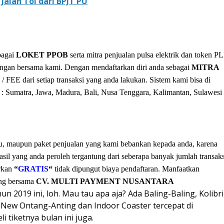
 Jalan Tol dari BPJT PU
bagai
LOKET PPOB
serta mitra penjualan pulsa elektrik dan token P
ngan bersama kami. Dengan mendaftarkan diri anda sebagai
MITRA
 FEE dari setiap transaksi yang anda lakukan. Sistem kami bisa di
i : Sumatra, Jawa, Madura, Bali, Nusa Tenggara, Kalimantan, Sulawesi
tu, maupun paket penjualan yang kami bebankan kepada anda, karena
asil yang anda peroleh tergantung dari seberapa banyak jumlah transaks
arkan
“
GRATIS
“
tidak dipungut biaya pendaftaran. Manfaatkan
ung bersama
CV. MULTI PAYMENT NUSANTARA
n 2019 ini, loh. Mau tau apa aja? Ada Baling-Baling, Kolibri
, New Ontang-Anting dan Indoor Coaster tercepat di
i tiketnya bulan ini juga.