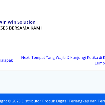
Win Win Solution
SES BERSAMA KAMI
Next
Next:
Tempat Yang Wajib Dikunjungi Ketika di 
kalapak
post:
Lump
ight © 2023
Di
st
ri
butor
Pr
od
uk
Digital Terlengkap dan Te