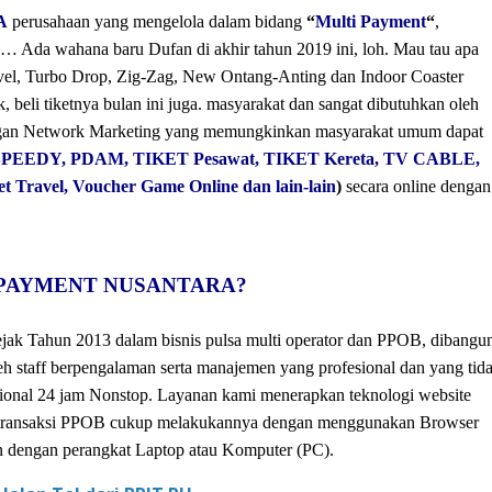
A
perusahaan yang mengelola dalam bidang
“
Multi Payment
“
,
… Ada wahana baru Dufan di akhir tahun 2019 ini, loh. Mau tau apa
avel, Turbo Drop, Zig-Zag, New Ontang-Anting dan Indoor Coaster
 beli tiketnya bulan ini juga. masyarakat dan sangat dibutuhkan oleh
engan Network Marketing yang memungkinkan masyarakat umum dapat
PEEDY, PDAM, TIKET Pesawat, TIKET Kereta, TV CABLE,
et Travel, Voucher Game Online dan lain-lain
)
secara online dengan
TI PAYMENT NUSANTARA?
jak Tahun 2013 dalam bisnis pulsa multi operator dan PPOB, dibangu
eh staff berpengalaman serta manajemen yang profesional dan yang tid
sional 24 jam Nonstop. Layanan kami menerapkan teknologi website
an transaksi PPOB cukup melakukannya dengan menggunakan Browser
dan dengan perangkat Laptop atau Komputer (PC).