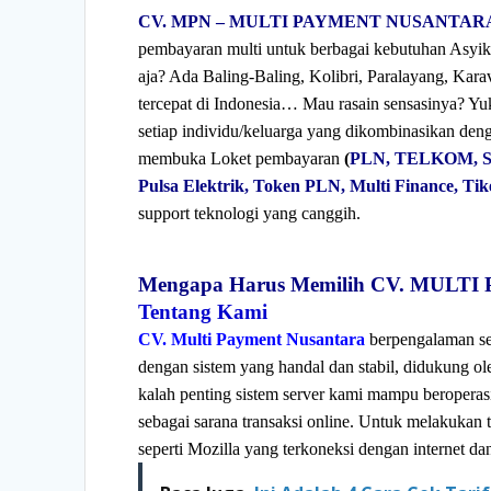
CV. MPN – MULTI PAYMENT NUSANTAR
pembayaran multi untuk berbagai kebutuhan Asyik
aja? Ada Baling-Baling, Kolibri, Paralayang, Kar
tercepat di Indonesia… Mau rasain sensasinya? Yuk,
setiap individu/keluarga yang dikombinasikan d
membuka Loket pembayaran
(
PLN, TELKOM, S
Pulsa Elektrik, Token PLN, Multi Finance, Tik
support teknologi yang canggih.
Mengapa Harus Memilih CV. MUL
Tentang Kami
CV. Multi Payment Nusantara
berpengalaman se
dengan sistem yang handal dan stabil, didukung ol
kalah penting sistem server kami mampu beropera
sebagai sarana transaksi online. Untuk melakuk
seperti Mozilla yang terkoneksi dengan internet 