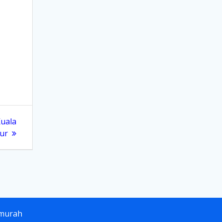
Kuala
ur
rmurah