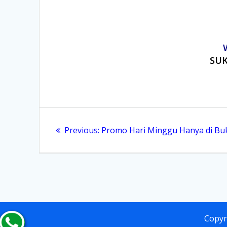
SUK
Post
navigation
Previous
Previous:
Promo Hari Minggu Hanya di Bu
post:
Copyr