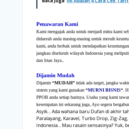
Baca Juga
Ini Adalah 4 Cara Cek Tarif
Penawaran Kami
Kami mengajak anda untuk menjadi mitra kami se
didaerah anda masing-masing untuk meraih keuntu
kami, anda berhak untuk mendapatkan keuntungan /
jangkau diseluruh wilayah Indonesia yang meliput
dan Irian Jaya..
Dijamin Mudah
Dijamin
“MUDAH”
tidak ada target, jangka wak
sistem yang kami gunakan
“
MURNI BISNIS
“
. H
PPOB anda setiap harinya. Usaha yang kami taw
kesempatan ini sekarang juga, Ayo segera bergab
Asyik… Ada wahana baru Dufan di akhir tahu
Paralayang, Karavel, Turbo Drop, Zig-Zag
Indonesia… Mau rasain sensasinya? Yuk, bel